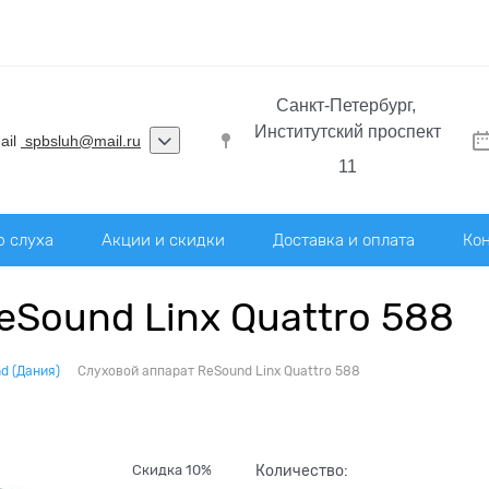
Санкт-Петербург,
Институтский проспект
ail
spbsluh@mail.ru
11
р слуха
Акции и скидки
Доставка и оплата
Ко
eSound Linx Quattro 588
d (Дания)
Слуховой аппарат ReSound Linx Quattro 588
Скидка 10%
Количество: