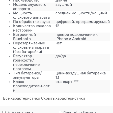
Производство
Дания
Модель слухового
заушный
аппарата
Мощность
средней мощности/мощный
слухового аппарата
По обработке звука
цифровой, программируемый
Количество каналов
12
настройки
Встроенный
прямое подключение к
Bluetooth
iPhone и Android
Перезаряжаемые
нет
слуховые аппараты
(без батарейки)
Регулятор
да/да
громкости/
переключение
программ
Тип батарейки/
цинк-воздушная батарейка
аккумулятора
13
Класс
стандарт ***
производительност
и
Все характеристики
Скрыть характеристики