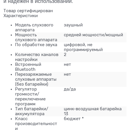
и надежен в использовании.
Товар сертифицирован
Характеристики
Модель слухового
заушный
аппарата
Мощность
средней мощности/мощный
слухового аппарата
По обработке звука
цифровой, не
программируемый
Количество каналов
2
настройки
Встроенный
нет
Bluetooth
Перезаряжаемые
нет
слуховые аппараты
(без батарейки)
Регулятор
да/да
громкости/
переключение
программ
Тип батарейки/
цинк-воздушная батарейка
аккумулятора
13
Класс
бюджет *
производительност
и